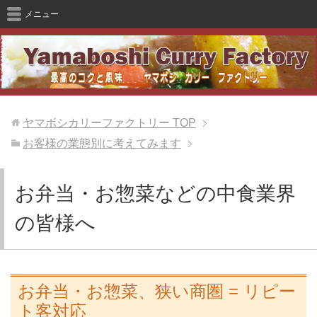
メニュー
ヤマボシカリーファクトリー
TOP
お客様の業態別に考えてみます
お弁当・お惣菜などの中食業界
の皆様へ
お弁当・お惣菜、狭い商圏 = リピー
ト客対応